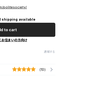
/m/politesociety/
l shipping available
d to cart
にお住まいの方向け
通報する
(10)