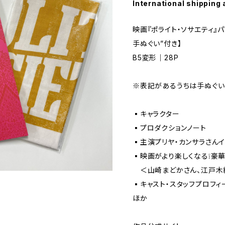
International shipping 
映画『ポライト・ソサエティ』パ
手ぬぐい”付き】
B5変形｜28P
※表記があるうちは手ぬぐい
▪️キャラクター
▪️プロダクションノート
▪️主演プリヤ・カンサラさん
▪️映画がより楽しくなる❕豪
＜山崎まどかさん、江戸木
▪️キャスト・スタッフプロフィ
ほか